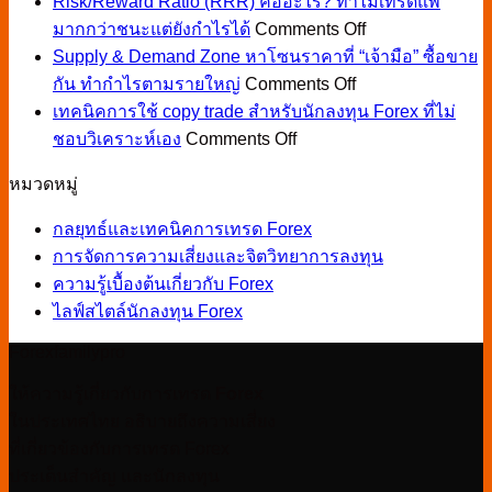
Risk/Reward Ratio (RRR) คืออะไร? ทำไมเทรดแพ้
Action
ตลอด?
on
มากกว่าชนะแต่ยังกำไรได้
Comments Off
คือ
Risk/Reward
อาจ
Supply & Demand Zone หาโซนราคาที่ “เจ้ามือ” ซื้อขาย
อะไร?
Ratio
เพราะ
on
(RRR)
กัน ทำกำไรตามรายใหญ่
Comments Off
เทรด
7
Supply
คือ
เทคนิคการใช้ copy trade สำหรับนักลงทุน Forex ที่ไม่
กราฟ
&
ความ
on
อะไร?
Demand
ชอบวิเคราะห์เอง
Comments Off
เปล่า
ผิด
เทคนิค
Zone
ทำไม
ยัง
พลาด
หา
หมวดหมู่
การ
เทรด
ไง
มือ
โซน
ใช้
แพ้
ให้
กลยุทธ์และเทคนิคการเทรด Forex
ใหม่
copy
ราคา
มากกว่า
ชนะ
Forex
trade
การจัดการความเสี่ยงและจิตวิทยาการลงทุน
ที่
ชนะ
นี้
สำหรับ
ตลาด
ความรู้เบื้องต้นเกี่ยวกับ Forex
“เจ้า
แต่
นัก
(พร้อม
ไลฟ์สไตล์นักลงทุน Forex
มือ”
ยัง
5
ลงทุน
ซื้อ
Forexfamilypro
กำไร
รูป
Forex
ขาย
ที่
ได้
แบบ
ให้ความรู้เกี่ยวกับการเทรด
Forex
กัน
ไม่
ที่
ในประเทศไทย อธิบายถึงความเสี่ยง
ทำ
ชอบ
เจอ
ที่เกี่ยวข้องกับการเทรด Forex
กำไร
วิเคราะห์
บ่อย
ประเด็นสำคัญ และนักลงทุน
ตาม
เอง
สุด)